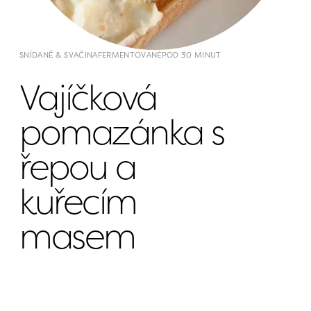
SNÍDANĚ & SVAČINA
FERMENTOVANÉ
POD 30 MINUT
Vajíčková 
pomazánka s 
řepou a 
kuřecím 
masem