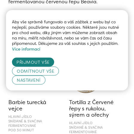
fermentovanou červenou řepu Beavia.
05
Aby vše správně fungovalo a váš zážitek z webu byl co 
NUTRIČNÍ HODNOTY celé pomazánky: 
nejlepší, používáme soubory cookies. Některé jsou nutné 
485 kcal — 8g S|44g B| 31g T
pro chod webu, díky jiným vám můžeme zobrazit obsah 
na míru, měřit návštěvnost, nebo se vám čas od času 
připomenout. Děkujeme za váš souhlas s jejich použitím.
Související recepty
Více informací
PŘIJMOUT VŠE
ODMÍTNOUT VŠE
NASTAVENÍ
Barbie turecká 
Tortilla z Červené 
vejce
řepy s rukolou, 
sýrem a ořechy
HLAVNÍ JÍDLO
SNÍDANĚ & SVAČINA
HLAVNÍ JÍDLO
FERMENTOVANÉ
SNÍDANĚ & SVAČINA
POD 30 MINUT
FERMENTOVANÉ