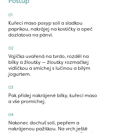
Postup
01
Kuřecí maso posyp solí a sladkou 
paprikou, nakrájej na kostičky a opeč 
dozlatova na pánvi.
02
Vajíčka uvařená na tvrdo, rozděl na 
bílky a žloutky — žloutky rozmačkej 
vidličkou a smíchej s lučinou a bílým 
jogurtem.
03
Pak přidej nakrájené bílky, kuřecí maso 
a vše promíchej.
04
Nakonec dochuť solí, pepřem a 
nakrájenou pažitkou. Na vrch ještě 