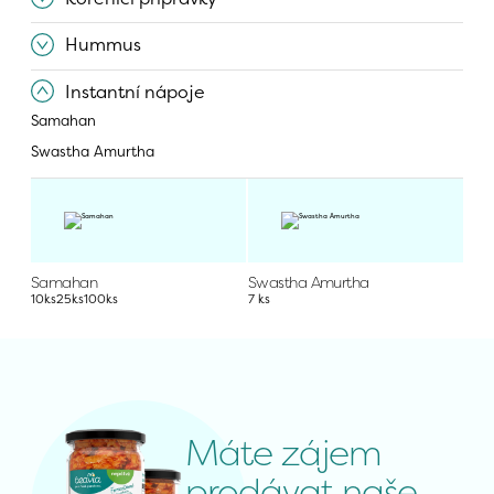
Hummus
Instantní nápoje
Samahan
Swastha Amurtha
Samahan
Swastha Amurtha
10ks
25ks
100ks
7 ks
Máte zájem 
prodávat naše 