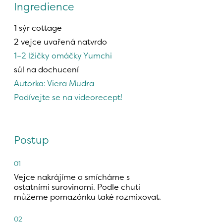
Ingredience
1 sýr cottage
2 vejce uvařená natvrdo
1–2 lžičky omáčky Yumchi 
sůl na dochucení
Autorka: Viera Mudra 
Podívejte se na videorecept!
Postup
01
Vejce nakrájíme a smícháme s 
ostatními surovinami. Podle chuti 
můžeme pomazánku také rozmixovat.
02