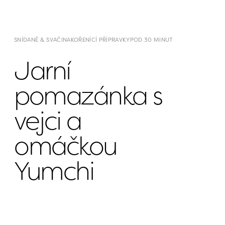
SNÍDANĚ & SVAČINA
KOŘENÍCÍ PŘÍPRAVKY
POD 30 MINUT
Jarní 
pomazánka s 
vejci a 
omáčkou 
Yumchi