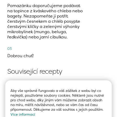
Pomazánku doporučujeme podávat 
na topince z kváskového chleba nebo 
bagety. Nezapomeňte ji potřít 
čerstvým česnekem a chléb posypte 
čerstvými klíčky a zelenými výhonky 
mikrobylinek (mungo, beluga, 
ředkvička) nebo jarní cibulkou.
03
Dobrou chuť!
Související recepty
Aby vše správně fungovalo a váš zážitek z webu byl co 
nejlepší, používáme soubory cookies. Některé jsou nutné 
pro chod webu, díky jiným vám můžeme zobrazit obsah 
na míru, měřit návštěvnost, nebo se vám čas od času 
připomenout. Děkujeme za váš souhlas s jejich použitím.
Více informací