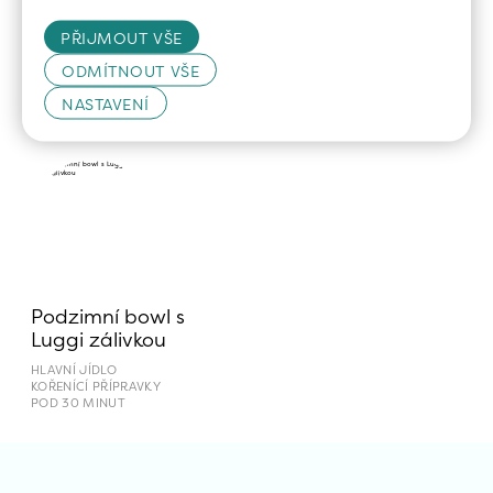
Cottage placka s 
Ramen s Miso a 
kimchi a lučinovým 
Luggi
PŘIJMOUT VŠE
dipem s Yumchi
POLÉVKA
HLAVNÍ JÍDLO
ODMÍTNOUT VŠE
KOŘENÍCÍ PŘÍPRAVKY
HLAVNÍ JÍDLO
FERMENTOVANÉ
FERMENTOVANÉ
NASTAVENÍ
KOŘENÍCÍ PŘÍPRAVKY
POD 30 MINUT
NAD 30 MINUT
Podzimní bowl s 
Luggi zálivkou
HLAVNÍ JÍDLO
KOŘENÍCÍ PŘÍPRAVKY
POD 30 MINUT