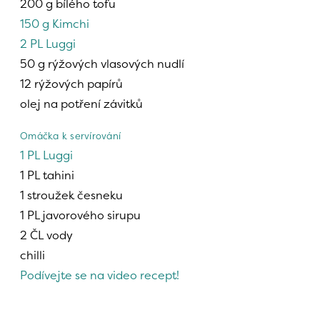
200 g bílého tofu
150 g Kimchi
2 PL Luggi
50 g rýžových vlasových nudlí
12 rýžových papírů
olej na potření závitků
Omáčka k servírování
1 PL Luggi
1 PL tahini
1 stroužek česneku
1 PL javorového sirupu
2 ČL vody
chilli
Podívejte se na video recept!