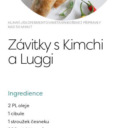
HLAVNÍ JÍDLO
FERMENTOVANÉ
TAHINI
KOŘENÍCÍ PŘÍPRAVKY
NAD 30 MINUT
Závitky s Kimchi 
a Luggi
Ingredience
2 PL oleje
1 cibule
1 stroužek česneku