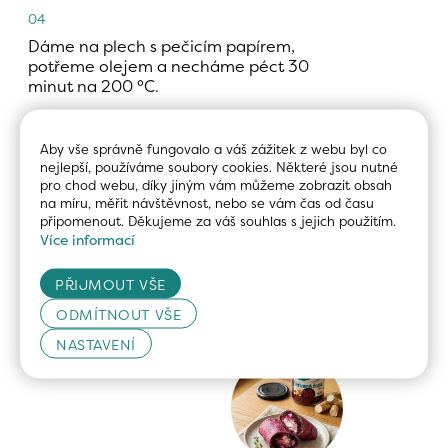
04
Dáme na plech s pečicím papírem, 
potřeme olejem a necháme péct 30 
minut na 200 °C.
05
Aby vše správně fungovalo a váš zážitek z webu byl co 
Suroviny na omáčku smícháme a 
nejlepší, používáme soubory cookies. Některé jsou nutné 
podáváme se závitky.
pro chod webu, díky jiným vám můžeme zobrazit obsah 
na míru, měřit návštěvnost, nebo se vám čas od času 
připomenout. Děkujeme za váš souhlas s jejich použitím.
06
Více informací
Dobrou chuť.
PŘIJMOUT VŠE
Související recepty
ODMÍTNOUT VŠE
NASTAVENÍ