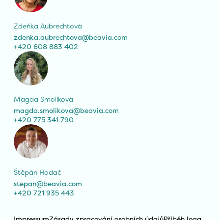
Zdeňka Aubrechtová
zdenka.aubrechtova@beavia.com
+420 608 883 402
Magda Smolíková
magda.smolikova@beavia.com
+420 775 341 790
Štěpán Hodač
stepan@beavia.com
+420 721 935 443
Impressum
Zásady zpracování osobních údajů
Příběh loga