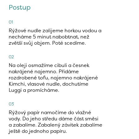
Postup
01
Rýžové nudle zalijeme horkou vodou a 
necháme 5 minut nabobtnat, než 
zvětší svůj objem. Poté scedíme.
02
Na oleji osmažíme cibuli a česnek 
nakrájené najemno. Přidáme 
rozdrobené tofu, najemno nakrájené 
Kimchi, vlasové nudle, dochutíme 
Luggi a promícháme.
03
Rýžový papír namočíme do vlažné 
vody. Do jeho středu dáme část směsi 
a zabalíme. Zabalený závitek zabalíme 
ještě do jednoho papíru.